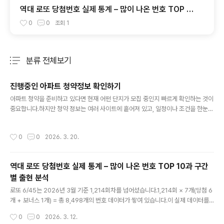
역대 로또 당첨번호 실제 통계 – 많이 나온 번호 TOP 10
과 구간별 출현 분석
0
0
조회
1
분류 전체보기
주요 글 목록
진행중인 아파트 청약정보 확인하기
글 내용
아파트 청약을 준비하고 있다면 현재 어떤 단지가 모집 중인지 빠르게 확인하는 것이
중요합니다.하지만 청약 정보는 여러 사이트에 흩어져 있고, 일정이나 조건을 한눈에
파악하기 어려운 경우가 많습니다.아래에서는 현재 진행중인 아파트 청약 일정을 간
편하게 확인할 수 있도록 정리된 정보를 제공합니다.지역별, 일정별로 확인하면서 원
작성시간
0
0
2026. 3. 20.
하는 청약 기회를 놓치지 않도록 활용해보세요. 위 목록에서는 현재 접수 진행 중이
거나 예정된 주요 아파트 청약 정보를 확인할 수 있습니다.일정, 공급 유형, 위치 등을
참고하여 본인에게 맞는 청약을 선택해보세요.또한 아파트 청약 외에도 잔여세대, 임
역대 로또 당첨번호 실제 통계 – 많이 나온 번호 TOP 10과 구간
의공급, 오피스텔, 공공임대 등다양한 공급 유형의 정보도 함께 확인하는 것이 중요
별 출현 분석
합니다.이러한 정보는 경쟁률이 낮거나 추가 기회..
글 내용
로또 6/45는 2026년 3월 기준 1,214회차를 넘어섰습니다.1,214회 × 7개(당첨 6
개 + 보너스 1개) = 총 8,498개의 번호 데이터가 쌓여 있습니다.이 실제 데이터를
기반으로 번호별 출현 순위와 구간별 경향을 정리해 보겠습니다.역대 가장 많이 나온
작성시간
0
0
2026. 3. 12.
번호 TOP 101회차부터 1,214회차까지, 보너스 번호를 포함한 전체 출현 횟수 기준