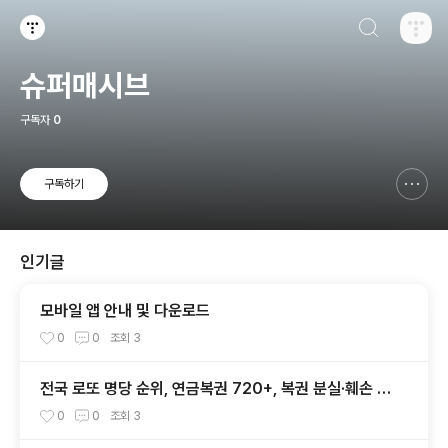
검색하기
티스토리
슈퍼매시브
구독자
0
구독하기
신고하기 레이어
열기
인기글
모바일 앱 안내 및 다운로드
0
0
조회
3
전국 로또 명당 순위, 연금복권 720+, 복권 분실·훼손 대
처법 총정리
0
0
조회
3