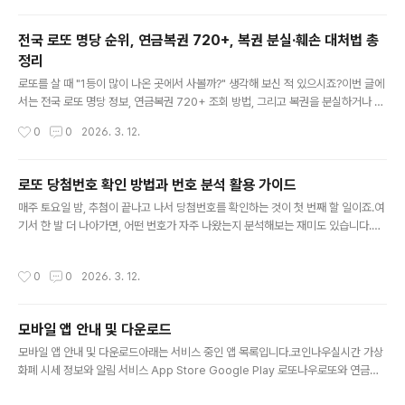
입니다.순위번호출현 횟수1위27211회공동 2위12 · 33 · 34204회5위17202회
6위13201회공동 7위3 · 7200회공동 9위1 · 38199회1위 번호 27은 45개 번호
전국 로또 명당 순위, 연금복권 720+, 복권 분실·훼손 대처법 총
중 가장 많이 등장했으며, 전체 평균(188.8회)보다 22회 이상 더 나왔습니다. 반면
정리
가장 적게 나온 번호는 9번(158회)으로 1위와 53회 차이가 납니다.회차별 핫넘..
글 내용
로또를 살 때 "1등이 많이 나온 곳에서 사볼까?" 생각해 보신 적 있으시죠?이번 글에
서는 전국 로또 명당 정보, 연금복권 720+ 조회 방법, 그리고 복권을 분실하거나 훼
손했을 때 대처법까지 정리해 보겠습니다.전국 로또 명당과 판매점 활용법2025년
작성시간
0
0
2026. 3. 12.
기준 1등 배출 횟수가 가장 많은 전국 명당 TOP 4입니다.순위판매점명위치1위부일
카서비스부산 동구 범일동2위스파서울 노원구 상계동3위로또명당인주점충남 아산
시 인주면4위일등복권편의점대구 달서구 본리동전국 명당 순위 전체와 내 주변 판
로또 당첨번호 확인 방법과 번호 분석 활용 가이드
매점 지도 검색은 로또나우 - 로또 명당 판매점 찾기에서 확인할 수 있습니다.명당에
글 내용
매주 토요일 밤, 추첨이 끝나고 나서 당첨번호를 확인하는 것이 첫 번째 할 일이죠.여
서 사면 유리할까?수학적으로 어느 판매점에서 사든 당첨 확률은 동일합니다. 명당
기서 한 발 더 나아가면, 어떤 번호가 자주 나왔는지 분석해보는 재미도 있습니다.당
에서 당첨이 많이 나오는 이유는 유명세로 판매량이 5~10배 늘어나..
첨번호 확인 방법부터 번호 분석 활용, 연속 번호의 진실까지 한 번에 정리해 보겠습
니다.로또 당첨번호 확인 방법가장 공식적인 방법은 동행복권 공식 사이트(dhlotter
작성시간
0
0
2026. 3. 12.
y.co.kr)입니다. 회차별 당첨 결과를 조회할 수 있어요. 다만 추첨 직후에는 접속자
가 몰려 느려지는 경우가 있습니다.매주 토요일 밤 8시 35분경 MBC에서 생방송으
로 추첨이 진행되며, 경찰 입회하에 실시간으로 결과를 확인할 수 있어요.당첨번호
모바일 앱 안내 및 다운로드
확인과 함께 번호 분석이나 통계 데이터까지 활용하고 싶다면, 로또나우에서 출현빈
글 내용
도·핫넘버·콜드넘버 분석을 한 곳에서 볼 수 있습..
모바일 앱 안내 및 다운로드아래는 서비스 중인 앱 목록입니다.코인나우실시간 가상
화폐 시세 정보와 알림 서비스 App Store Google Play 로또나우로또와 연금복
권 당첨 확인 서비스 App Store Google Play 로또나우 스터디한자직접 써보며