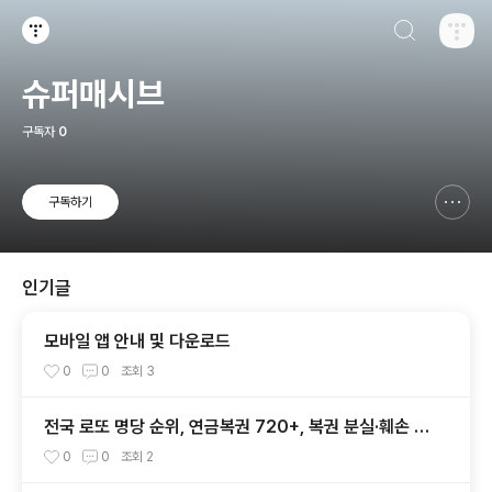
검색하기
티스토리
슈퍼매시브
구독자
0
구독하기
신고하기 레이어
열기
인기글
모바일 앱 안내 및 다운로드
0
0
조회
3
전국 로또 명당 순위, 연금복권 720+, 복권 분실·훼손 대
처법 총정리
0
0
조회
2