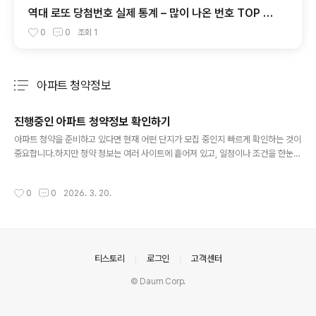
역대 로또 당첨번호 실제 통계 – 많이 나온 번호 TOP 10
과 구간별 출현 분석
0
0
조회
1
아파트 청약정보
분류 전체보기
주요 글 목록
진행중인 아파트 청약정보 확인하기
글 내용
아파트 청약을 준비하고 있다면 현재 어떤 단지가 모집 중인지 빠르게 확인하는 것이
중요합니다.하지만 청약 정보는 여러 사이트에 흩어져 있고, 일정이나 조건을 한눈에
파악하기 어려운 경우가 많습니다.아래에서는 현재 진행중인 아파트 청약 일정을 간
편하게 확인할 수 있도록 정리된 정보를 제공합니다.지역별, 일정별로 확인하면서 원
작성시간
0
0
2026. 3. 20.
하는 청약 기회를 놓치지 않도록 활용해보세요. 위 목록에서는 현재 접수 진행 중이
거나 예정된 주요 아파트 청약 정보를 확인할 수 있습니다.일정, 공급 유형, 위치 등을
참고하여 본인에게 맞는 청약을 선택해보세요.또한 아파트 청약 외에도 잔여세대, 임
의공급, 오피스텔, 공공임대 등다양한 공급 유형의 정보도 함께 확인하는 것이 중요
합니다.이러한 정보는 경쟁률이 낮거나 추가 기회..
의안내
티스토리
로그인
고객센터
© Daum Corp.