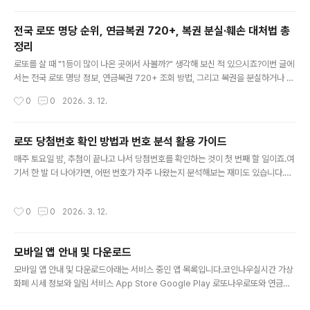
입니다.순위번호출현 횟수1위27211회공동 2위12 · 33 · 34204회5위17202회
6위13201회공동 7위3 · 7200회공동 9위1 · 38199회1위 번호 27은 45개 번호
전국 로또 명당 순위, 연금복권 720+, 복권 분실·훼손 대처법 총
중 가장 많이 등장했으며, 전체 평균(188.8회)보다 22회 이상 더 나왔습니다. 반면
정리
가장 적게 나온 번호는 9번(158회)으로 1위와 53회 차이가 납니다.회차별 핫넘..
글 내용
로또를 살 때 "1등이 많이 나온 곳에서 사볼까?" 생각해 보신 적 있으시죠?이번 글에
서는 전국 로또 명당 정보, 연금복권 720+ 조회 방법, 그리고 복권을 분실하거나 훼
손했을 때 대처법까지 정리해 보겠습니다.전국 로또 명당과 판매점 활용법2025년
작성시간
0
0
2026. 3. 12.
기준 1등 배출 횟수가 가장 많은 전국 명당 TOP 4입니다.순위판매점명위치1위부일
카서비스부산 동구 범일동2위스파서울 노원구 상계동3위로또명당인주점충남 아산
시 인주면4위일등복권편의점대구 달서구 본리동전국 명당 순위 전체와 내 주변 판
로또 당첨번호 확인 방법과 번호 분석 활용 가이드
매점 지도 검색은 로또나우 - 로또 명당 판매점 찾기에서 확인할 수 있습니다.명당에
글 내용
매주 토요일 밤, 추첨이 끝나고 나서 당첨번호를 확인하는 것이 첫 번째 할 일이죠.여
서 사면 유리할까?수학적으로 어느 판매점에서 사든 당첨 확률은 동일합니다. 명당
기서 한 발 더 나아가면, 어떤 번호가 자주 나왔는지 분석해보는 재미도 있습니다.당
에서 당첨이 많이 나오는 이유는 유명세로 판매량이 5~10배 늘어나..
첨번호 확인 방법부터 번호 분석 활용, 연속 번호의 진실까지 한 번에 정리해 보겠습
니다.로또 당첨번호 확인 방법가장 공식적인 방법은 동행복권 공식 사이트(dhlotter
작성시간
0
0
2026. 3. 12.
y.co.kr)입니다. 회차별 당첨 결과를 조회할 수 있어요. 다만 추첨 직후에는 접속자
가 몰려 느려지는 경우가 있습니다.매주 토요일 밤 8시 35분경 MBC에서 생방송으
로 추첨이 진행되며, 경찰 입회하에 실시간으로 결과를 확인할 수 있어요.당첨번호
모바일 앱 안내 및 다운로드
확인과 함께 번호 분석이나 통계 데이터까지 활용하고 싶다면, 로또나우에서 출현빈
글 내용
도·핫넘버·콜드넘버 분석을 한 곳에서 볼 수 있습..
모바일 앱 안내 및 다운로드아래는 서비스 중인 앱 목록입니다.코인나우실시간 가상
화폐 시세 정보와 알림 서비스 App Store Google Play 로또나우로또와 연금복
권 당첨 확인 서비스 App Store Google Play 로또나우 스터디한자직접 써보며