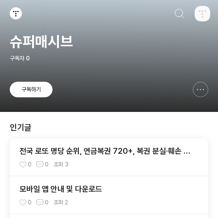
검색하기
티스토리
슈퍼매시브
구독자
0
구독하기
신고하기 레이어
열기
인기글
전국 로또 명당 순위, 연금복권 720+, 복권 분실·훼손 대
처법 총정리
0
0
조회
3
모바일 앱 안내 및 다운로드
0
0
조회
2