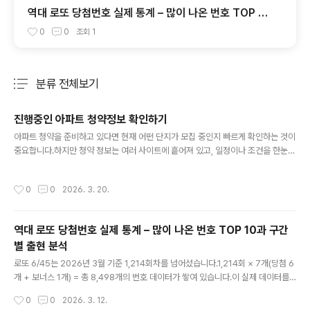
역대 로또 당첨번호 실제 통계 – 많이 나온 번호 TOP 10
과 구간별 출현 분석
0
0
조회
1
분류 전체보기
주요 글 목록
진행중인 아파트 청약정보 확인하기
글 내용
아파트 청약을 준비하고 있다면 현재 어떤 단지가 모집 중인지 빠르게 확인하는 것이
중요합니다.하지만 청약 정보는 여러 사이트에 흩어져 있고, 일정이나 조건을 한눈에
파악하기 어려운 경우가 많습니다.아래에서는 현재 진행중인 아파트 청약 일정을 간
편하게 확인할 수 있도록 정리된 정보를 제공합니다.지역별, 일정별로 확인하면서 원
작성시간
0
0
2026. 3. 20.
하는 청약 기회를 놓치지 않도록 활용해보세요. 위 목록에서는 현재 접수 진행 중이
거나 예정된 주요 아파트 청약 정보를 확인할 수 있습니다.일정, 공급 유형, 위치 등을
참고하여 본인에게 맞는 청약을 선택해보세요.또한 아파트 청약 외에도 잔여세대, 임
역대 로또 당첨번호 실제 통계 – 많이 나온 번호 TOP 10과 구간
의공급, 오피스텔, 공공임대 등다양한 공급 유형의 정보도 함께 확인하는 것이 중요
별 출현 분석
합니다.이러한 정보는 경쟁률이 낮거나 추가 기회..
글 내용
로또 6/45는 2026년 3월 기준 1,214회차를 넘어섰습니다.1,214회 × 7개(당첨 6
개 + 보너스 1개) = 총 8,498개의 번호 데이터가 쌓여 있습니다.이 실제 데이터를
기반으로 번호별 출현 순위와 구간별 경향을 정리해 보겠습니다.역대 가장 많이 나온
작성시간
0
0
2026. 3. 12.
번호 TOP 101회차부터 1,214회차까지, 보너스 번호를 포함한 전체 출현 횟수 기준