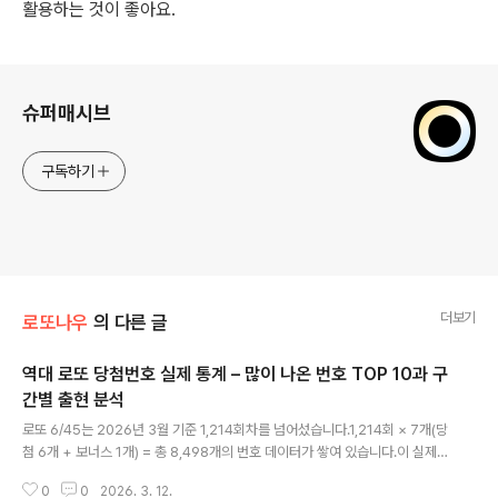
활용하는 것이 좋아요.
로그 정보
슈퍼매시브
구독하기
더보기
로또나우
의 다른 글
역대 로또 당첨번호 실제 통계 – 많이 나온 번호 TOP 10과 구
간별 출현 분석
글 내용
로또 6/45는 2026년 3월 기준 1,214회차를 넘어섰습니다.1,214회 × 7개(당
첨 6개 + 보너스 1개) = 총 8,498개의 번호 데이터가 쌓여 있습니다.이 실제
데이터를 기반으로 번호별 출현 순위와 구간별 경향을 정리해 보겠습니다.역대
0
0
2026. 3. 12.
가장 많이 나온 번호 TOP 101회차부터 1,214회차까지, 보너스 번호를 포함한