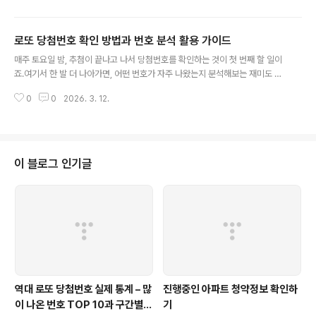
전체 출현 횟수 기준입니다.순위번호출현 횟수1위27211회공동 2위12 · 33 ·
34204회5위17202회6위13201회공동 7위3 · 7200회공동 9위1 · 3819
로또 당첨번호 확인 방법과 번호 분석 활용 가이드
9회1위 번호 27은 45개 번호 중 가장 많이 등장했으며, 전체 평균(188.8회)보
글 내용
다 22회 이상 더 나왔습니다. 반면 가장 적게 나온 번호는 9번(158회)으로 1위
매주 토요일 밤, 추첨이 끝나고 나서 당첨번호를 확인하는 것이 첫 번째 할 일이
와 53회 차이가 납니다.회차별 핫넘..
죠.여기서 한 발 더 나아가면, 어떤 번호가 자주 나왔는지 분석해보는 재미도 있
습니다.당첨번호 확인 방법부터 번호 분석 활용, 연속 번호의 진실까지 한 번에
0
0
2026. 3. 12.
정리해 보겠습니다.로또 당첨번호 확인 방법가장 공식적인 방법은 동행복권 공
식 사이트(dhlottery.co.kr)입니다. 회차별 당첨 결과를 조회할 수 있어요. 다
만 추첨 직후에는 접속자가 몰려 느려지는 경우가 있습니다.매주 토요일 밤 8시
35분경 MBC에서 생방송으로 추첨이 진행되며, 경찰 입회하에 실시간으로 결
과를 확인할 수 있어요.당첨번호 확인과 함께 번호 분석이나 통계 데이터까지
이 블로그 인기글
활용하고 싶다면, 로또나우에서 출현빈도·핫넘버·콜드넘버 분석을 한 곳에서 볼
수 있습..
역대 로또 당첨번호 실제 통계 – 많
진행중인 아파트 청약정보 확인하
이 나온 번호 TOP 10과 구간별
기