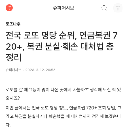
검색하기
슈퍼매시브
티스토리
로또나우
전국 로또 명당 순위, 연금복권 7
20+, 복권 분실·훼손 대처법 총
정리
슈퍼매시브
2026. 3. 12. 20:56
로또를 살 때 "1등이 많이 나온 곳에서 사볼까?" 생각해 보신 적 있
으시죠?
이번 글에서는 전국 로또 명당 정보, 연금복권 720+ 조회 방법, 그
리고 복권을 분실하거나 훼손했을 때 대처법까지 정리해 보겠습니
다.