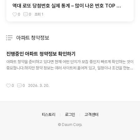
역대 로또 당첨번호 실제 통계 – 많이 나온 번호 TOP 10
과 구간별 출현 분석
0
0
조회
1
아파트 청약정보
분류 전체보기
주요 글 목록
진행중인 아파트 청약정보 확인하기
글 내용
아파트 청약을 준비하고 있다면 현재 어떤 단지가 모집 중인지 빠르게 확인하는 것이
중요합니다.하지만 청약 정보는 여러 사이트에 흩어져 있고, 일정이나 조건을 한눈에
파악하기 어려운 경우가 많습니다.아래에서는 현재 진행중인 아파트 청약 일정을 간
편하게 확인할 수 있도록 정리된 정보를 제공합니다.지역별, 일정별로 확인하면서 원
작성시간
0
0
2026. 3. 20.
하는 청약 기회를 놓치지 않도록 활용해보세요. 위 목록에서는 현재 접수 진행 중이
거나 예정된 주요 아파트 청약 정보를 확인할 수 있습니다.일정, 공급 유형, 위치 등을
참고하여 본인에게 맞는 청약을 선택해보세요.또한 아파트 청약 외에도 잔여세대, 임
의공급, 오피스텔, 공공임대 등다양한 공급 유형의 정보도 함께 확인하는 것이 중요
합니다.이러한 정보는 경쟁률이 낮거나 추가 기회..
의안내
티스토리
로그인
고객센터
© Daum Corp.