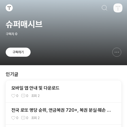
검색하기
티스토리
슈퍼매시브
구독자
0
구독하기
신고하기 레이어
열기
인기글
모바일 앱 안내 및 다운로드
0
0
조회
2
전국 로또 명당 순위, 연금복권 720+, 복권 분실·훼손 대
처법 총정리
0
0
조회
2