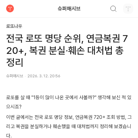
검색하기
슈퍼매시브
티스토리
로또나우
전국 로또 명당 순위, 연금복권 7
20+, 복권 분실·훼손 대처법 총
정리
슈퍼매시브
2026. 3. 12. 20:56
로또를 살 때 "1등이 많이 나온 곳에서 사볼까?" 생각해 보신 적 있
으시죠?
이번 글에서는 전국 로또 명당 정보, 연금복권 720+ 조회 방법, 그
리고 복권을 분실하거나 훼손했을 때 대처법까지 정리해 보겠습니
다.