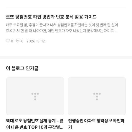
전체 출현 횟수 기준입니다.순위번호출현 횟수1위27211회공동 2위12 · 33 ·
34204회5위17202회6위13201회공동 7위3 · 7200회공동 9위1 · 3819
로또 당첨번호 확인 방법과 번호 분석 활용 가이드
9회1위 번호 27은 45개 번호 중 가장 많이 등장했으며, 전체 평균(188.8회)보
글 내용
다 22회 이상 더 나왔습니다. 반면 가장 적게 나온 번호는 9번(158회)으로 1위
매주 토요일 밤, 추첨이 끝나고 나서 당첨번호를 확인하는 것이 첫 번째 할 일이
와 53회 차이가 납니다.회차별 핫넘..
죠.여기서 한 발 더 나아가면, 어떤 번호가 자주 나왔는지 분석해보는 재미도 있
습니다.당첨번호 확인 방법부터 번호 분석 활용, 연속 번호의 진실까지 한 번에
0
0
2026. 3. 12.
정리해 보겠습니다.로또 당첨번호 확인 방법가장 공식적인 방법은 동행복권 공
식 사이트(dhlottery.co.kr)입니다. 회차별 당첨 결과를 조회할 수 있어요. 다
만 추첨 직후에는 접속자가 몰려 느려지는 경우가 있습니다.매주 토요일 밤 8시
35분경 MBC에서 생방송으로 추첨이 진행되며, 경찰 입회하에 실시간으로 결
과를 확인할 수 있어요.당첨번호 확인과 함께 번호 분석이나 통계 데이터까지
이 블로그 인기글
활용하고 싶다면, 로또나우에서 출현빈도·핫넘버·콜드넘버 분석을 한 곳에서 볼
수 있습..
역대 로또 당첨번호 실제 통계 – 많
진행중인 아파트 청약정보 확인하
이 나온 번호 TOP 10과 구간별
기