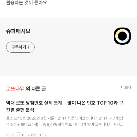
활용하는 것이 좋아요.
로그 정보
슈퍼매시브
구독하기
더보기
로또나우
의 다른 글
역대 로또 당첨번호 실제 통계 – 많이 나온 번호 TOP 10과 구
간별 출현 분석
글 내용
로또 6/45는 2026년 3월 기준 1,214회차를 넘어섰습니다.1,214회 × 7개(당
첨 6개 + 보너스 1개) = 총 8,498개의 번호 데이터가 쌓여 있습니다.이 실제
데이터를 기반으로 번호별 출현 순위와 구간별 경향을 정리해 보겠습니다.역대
0
0
2026. 3. 12.
가장 많이 나온 번호 TOP 101회차부터 1,214회차까지, 보너스 번호를 포함한